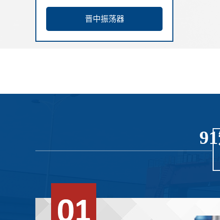
晋中振荡器
9