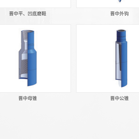
晋中平、凹底磨鞋
晋中外钩
晋中母锥
晋中公锥