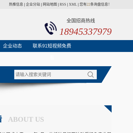
热推信息
|
企业分站
|
网站地图
|
RSS
|
XML
|
您有
22
条询盘信息！
全国招商热线
18945337979
企业动态
联系91短视频免费
看
看
ABOUT US