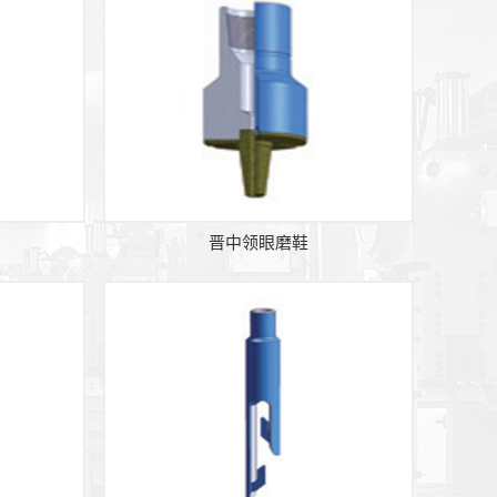
晋中领眼磨鞋