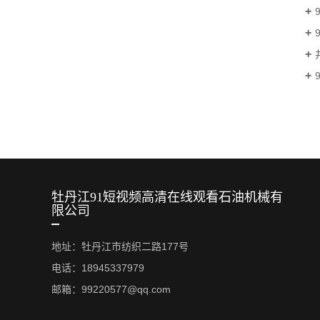
牡丹江91短视频高清在线观看石油机械有
限公司
地址：牡丹江市纺织二路177号
电话：18945337979
邮箱：99220577@qq.com